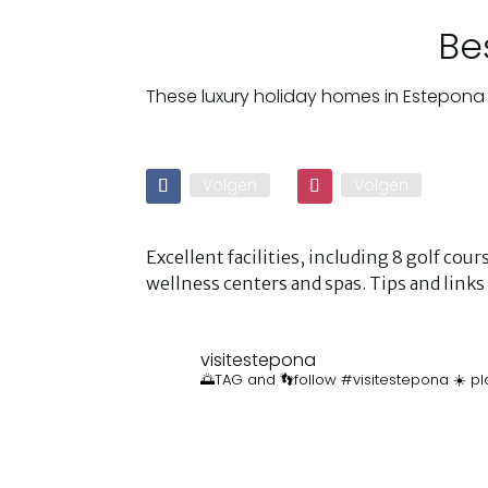
Be
These luxury holiday homes in Estepona 
Volgen
Volgen
Excellent facilities, including 8 golf co
wellness centers and spas. Tips and lin
visitestepona
🌅TAG and 👣follow #visitestepona ☀️ pl