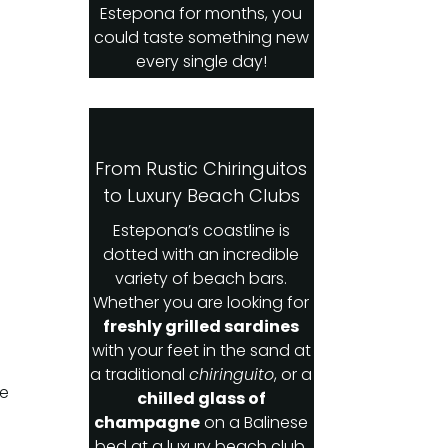
Estepona for months, you
could taste something new
every single day!
From Rustic Chiringuitos
to Luxury Beach Clubs
e
Estepona’s coastline is
dotted with an incredible
variety of beach bars.
Whether you are looking for
freshly grilled sardines
with your feet in the sand at
a traditional
chiringuito
, or a
te
chilled glass of
champagne
on a Balinese
bed at a luxury beach club,