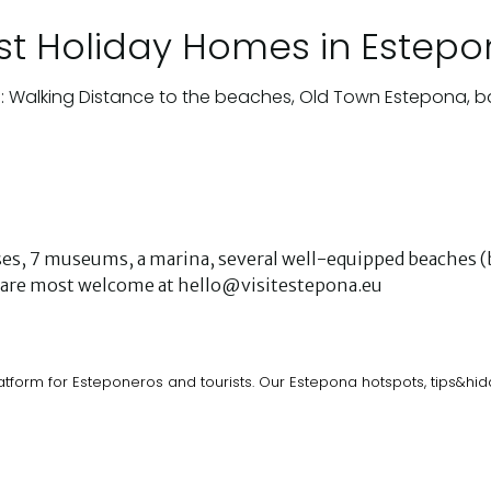
st Holiday Homes in Estep
: Walking Distance to the beaches, Old Town Estepona, b
urses, 7 museums, a marina, several well-equipped beaches (b
ks are most welcome at hello@visitestepona.eu
atform for Esteponeros and tourists. Our Estepona hotspots, tips&h