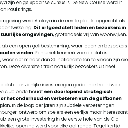
aya zijn enige Spaanse cursus is. De New Course werd in
n Paul Krings.
e omgeving werd Atalaya in de eerste plaats opgericht als
edontwikkeling.
Dit erfgoed stelt leden en bezoekers in
natuurlijke omgevingen
, grotendeels vrij van woonwijken.
 als een open golfbestemming, waar leden en bezoekers
 zouden vinden.
Een uniek kenmerk van de club is
waar niet minder dan 36 nationaliteiten te vinden zijn di
. Deze diversiteit trekt natuurlijk bezoekers uit heel
 club aanzienlijke investeringen gedaan in haar twee
. De club onderhoudt
een doorlopend strategisch
voor het onderhoud en verbeteren van de golfbanen
,
n. In de loop der jaren zijn subtiele verbeteringen
mburger-ontwerp om spelers een eerlijke maar interessan
lub een grote investering in de eerste hole van de Old
elijke opening werd voor elke golfronde. Tegelijkertijd