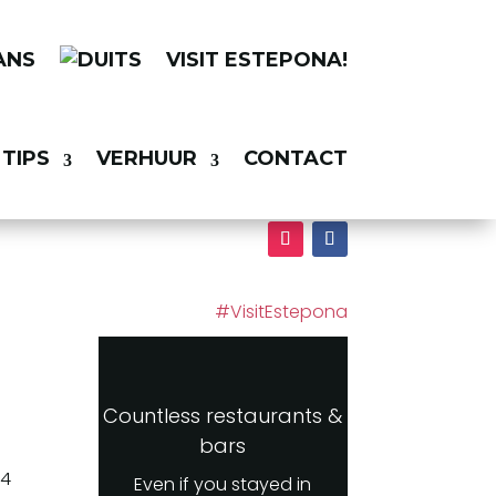
VISIT ESTEPONA!
TIPS
VERHUUR
CONTACT
#VisitEstepona
Countless restaurants &
bars
74
Even if you stayed in