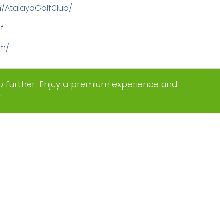
/AtalayaGolfClub/
lf
om/
o further. Enjoy a premium experience and
w