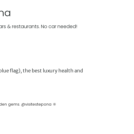
ona
ars & restaurants. No car needed!
lue flag), the best luxury health and
idden gems. @visitestepona 🔆