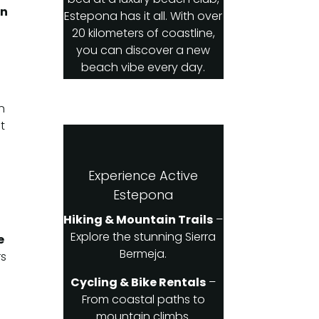
en
Estepona has it all. With over
20 kilometers of coastline,
you can discover a new
beach vibe every day.
e
n
t
Experience Active
Estepona
Hiking & Mountain Trails
–
Explore the stunning Sierra
e
Bermeja.
rs
Cycling & Bike Rentals
–
From coastal paths to
mountain climbs.