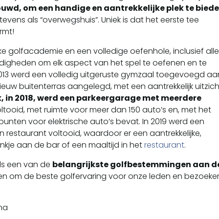
ouwd, om een handige en aantrekkelijke plek te bied
tevens als “overwegshuis”. Uniek is dat het eerste tee
rmt!
ke golfacademie en een volledige oefenhole, inclusief all
gheden om elk aspect van het spel te oefenen en te
 2013 werd een volledig uitgeruste gymzaal toegevoegd aa
ieuw buitenterras aangelegd, met een aantrekkelijk uitzich
jk, in 2018, werd een parkeergarage met meerdere
ltooid, met ruimte voor meer dan 150 auto’s en, met het
nten voor elektrische auto’s bevat. In 2019 werd een
n restaurant voltooid, waardoor er een aantrekkelijke,
nkje aan de bar of een maaltijd in het
restaurant
.
als een van de
belangrijkste golfbestemmingen aan d
ren om de beste golfervaring voor onze leden en bezoeke