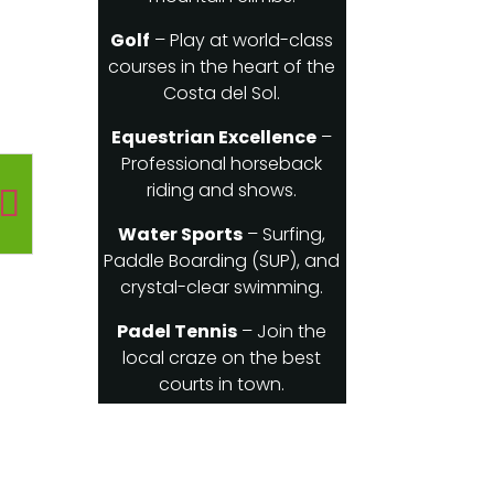
Golf
– Play at world-class
courses in the heart of the
Costa del Sol.
Equestrian Excellence
–
Professional horseback
riding and shows.
Water Sports
– Surfing,
Paddle Boarding (SUP), and
crystal-clear swimming.
Padel Tennis
– Join the
local craze on the best
courts in town.