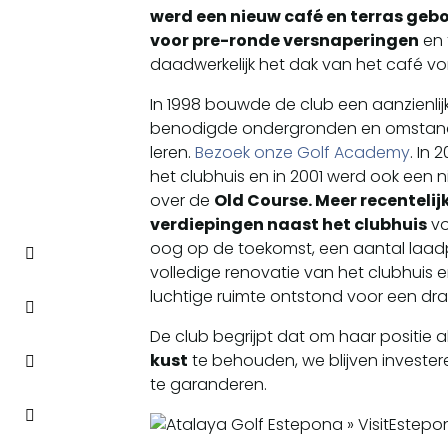
werd een nieuw café en terras geb
voor pre-ronde versnaperingen
en 
daadwerkelijk het dak van het café vo
In 1998 bouwde de club een aanzienlij
benodigde ondergronden en omstandi
leren.
Bezoek onze Golf Academy
. In
het clubhuis en in 2001 werd ook een n
over de
Old Course. Meer recenteli
verdiepingen naast het clubhuis
vo
oog op de toekomst, een aantal laadpu
volledige renovatie van het clubhuis e
luchtige ruimte ontstond voor een dra
De club begrijpt dat om haar positie 
kust
te behouden, we blijven investe
te garanderen.