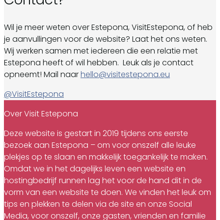
Wil je meer weten over Estepona, VisitEstepona, of heb
je aanvullingen voor de website? Laat het ons weten.
Wij werken samen met iedereen die een relatie met
Estepona heeft of wil hebben. Leuk als je contact
opneemt! Mail naar
hello@visitestepona.eu
@VisitEstepona
Over Visit Estepona
Deze website is gestart in 2019 tijdens ons eerste
bezoek aan Estepona – om voor onszelf alle leuke
plekjes op te slaan en makkelijk toegankelijk te maken.
Omdat we in het dagelijks leven een website en
hostingbedrijf runnen lag het voor de hand dit in de
vorm van een website te doen. We vinden het leuk om
tips en plekken te delen via de site en onze Social
Media, voor onszelf, onze gasten, vrienden en familie