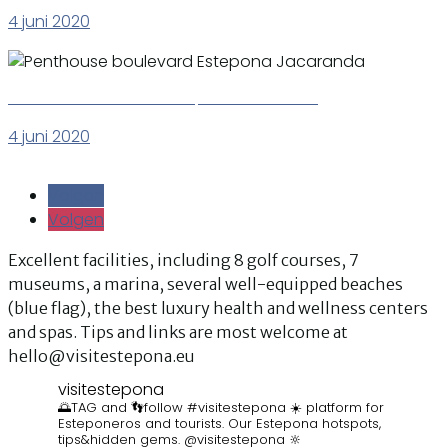
4 juni 2020
Penthouse boulevard Estepona Jacaranda
4 juni 2020
Volgen
Volgen
Volgen
Volgen
Excellent facilities, including 8 golf courses, 7
museums, a marina, several well-equipped beaches
(blue flag), the best luxury health and wellness centers
and spas. Tips and links are most welcome at
hello@visitestepona.eu
visitestepona
🌅TAG and 👣follow #visitestepona ☀️ platform for
Esteponeros and tourists. Our Estepona hotspots,
tips&hidden gems. @visitestepona 🔆