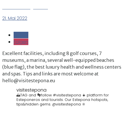
Ferienwohnung Donna
21. Mai 2022
Folgen
Folgen
Folgen
Folgen
Excellent facilities, including 8 golf courses, 7
museums, a marina, several well-equipped beaches
(blue flag), the best luxury health and wellness centers
and spas. Tips and links are most welcome at
hello@visitestepona.eu
visitestepona
🌅TAG and 👣follow #visitestepona ☀️ platform for
Esteponeros and tourists. Our Estepona hotspots,
tips&hidden gems. @visitestepona 🔆