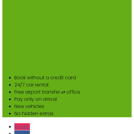
Book without a credit card
24/7 car rental
Free airport transfer ⇄ office
Pay only on arrival
New vehicles
No hidden extras
Folgen
Folgen