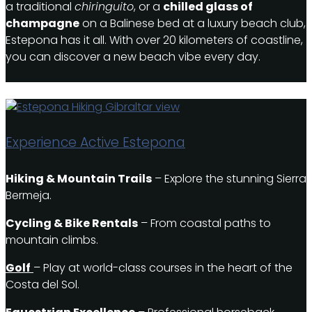
a traditional
chiringuito
, or a
chilled glass of
champagne
on a Balinese bed at a luxury beach club,
Estepona has it all. With over 20 kilometers of coastline,
you can discover a new beach vibe every day.
Experience Active Estepona
Hiking & Mountain Trails
– Explore the stunning Sierra
Bermeja.
Cycling & Bike Rentals
– From coastal paths to
mountain climbs.
Golf
– Play at world-class courses in the heart of the
Costa del Sol.