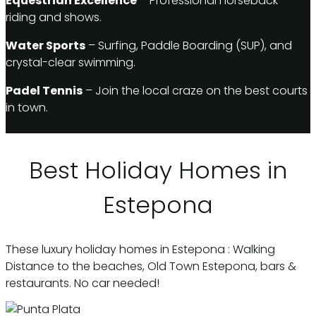
Equestrian Excellence
– Professional horseback
riding and shows.
Water Sports
– Surfing, Paddle Boarding (SUP), and
crystal-clear swimming.
Padel Tennis
– Join the local craze on the best courts
in town.
Best Holiday Homes in
Estepona
These luxury holiday homes in Estepona : Walking
Distance to the beaches, Old Town Estepona, bars &
restaurants. No car needed!