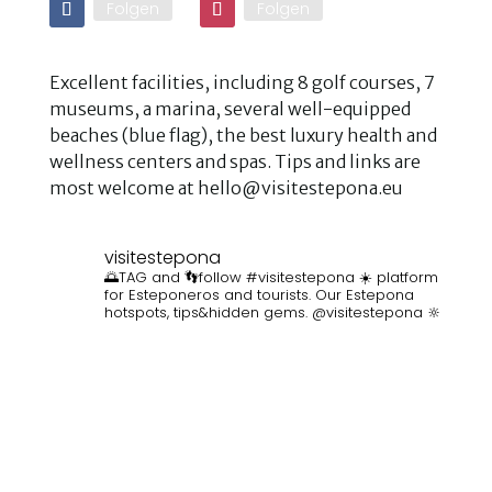
Folgen
Folgen
Excellent facilities, including 8 golf courses, 7
museums, a marina, several well-equipped
beaches (blue flag), the best luxury health and
wellness centers and spas. Tips and links are
most welcome at hello@visitestepona.eu
visitestepona
🌅TAG and 👣follow #visitestepona ☀️ platform
for Esteponeros and tourists. Our Estepona
hotspots, tips&hidden gems. @visitestepona 🔆