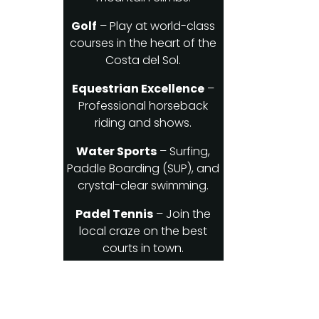
Golf
– Play at world-class
courses in the heart of the
Costa del Sol.
Equestrian Excellence
–
Professional horseback
riding and shows.
Water Sports
– Surfing,
Paddle Boarding (SUP), and
crystal-clear swimming.
Padel Tennis
– Join the
local craze on the best
courts in town.