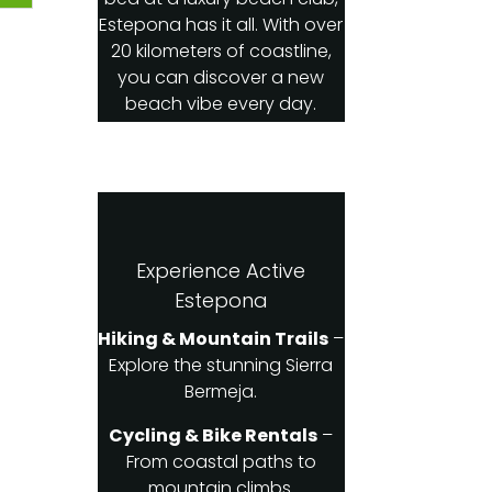
Estepona has it all. With over
20 kilometers of coastline,
you can discover a new
beach vibe every day.
Experience Active
Estepona
Hiking & Mountain Trails
–
Explore the stunning Sierra
Bermeja.
Cycling & Bike Rentals
–
From coastal paths to
mountain climbs.