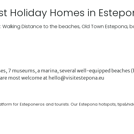
st Holiday Homes in Estep
: Walking Distance to the beaches, Old Town Estepona, b
urses, 7 museums, a marina, several well-equipped beaches (b
ks are most welcome at hello@visitestepona.eu
atform for Esteponeros and tourists. Our Estepona hotspots, tips&h