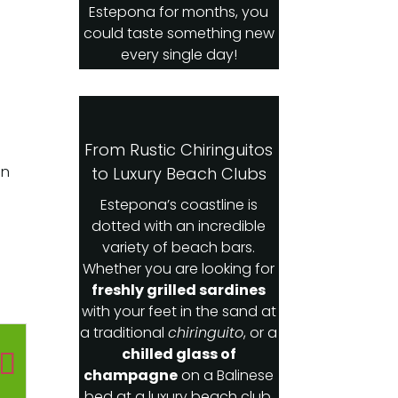
Estepona for months, you
could taste something new
every single day!
From Rustic Chiringuitos
En
to Luxury Beach Clubs
Estepona’s coastline is
dotted with an incredible
variety of beach bars.
Whether you are looking for
freshly grilled sardines
with your feet in the sand at
a traditional
chiringuito
, or a
chilled glass of
champagne
on a Balinese
bed at a luxury beach club,