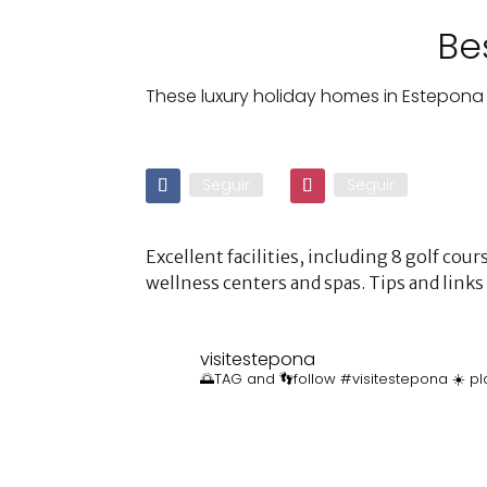
Be
These luxury holiday homes in Estepona 
Seguir
Seguir
Excellent facilities, including 8 golf co
wellness centers and spas. Tips and lin
visitestepona
🌅TAG and 👣follow #visitestepona ☀️ pl