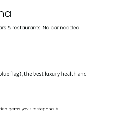
ona
ars & restaurants. No car needed!
lue flag), the best luxury health and
idden gems. @visitestepona 🔆