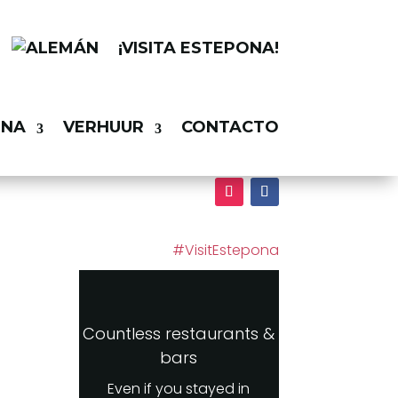
¡VISITA ESTEPONA!
ONA
VERHUUR
CONTACTO
n
#VisitEstepona
Countless restaurants &
bars
Even if you stayed in