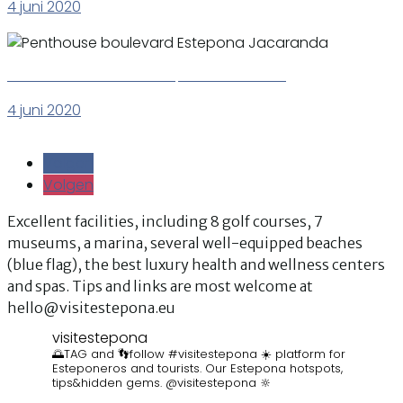
4 juni 2020
Penthouse boulevard Estepona Jacaranda
4 juni 2020
Volgen
Volgen
Volgen
Volgen
Excellent facilities, including 8 golf courses, 7
museums, a marina, several well-equipped beaches
(blue flag), the best luxury health and wellness centers
and spas. Tips and links are most welcome at
hello@visitestepona.eu
visitestepona
🌅TAG and 👣follow #visitestepona ☀️ platform for
Esteponeros and tourists. Our Estepona hotspots,
tips&hidden gems. @visitestepona 🔆