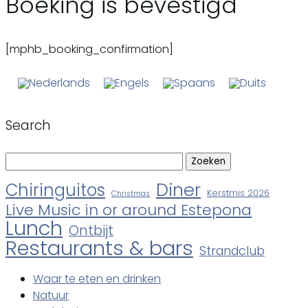
Boeking is bevestigd
[mphb_booking_confirmation]
Search
Zoeken
naar:
Diner
Chiringuitos
Kerstmis 2026
Christmas
Live Music in or around Estepona
Lunch
Ontbijt
Restaurants & bars
Strandclub
Waar te eten en drinken
Natuur